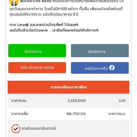
สนใจเช่า/ซื้อ ห้องนี้
หรือต้องการนัดหมายเพื่อเข้าชมห้องจริง ได้
ทุกวันและเวลาทำการ โดยไม่มีค่าใช้จ่ายใดๆ ทั้งสิ้น เพียงแจ้งรหัสห้องที่
คุณสนใจให้เราทราบ แล้วติดต่อมาหาเราได้
ทาง Line@ และสายด่วนโทรศัพท์ ได้เลยค่ะ
สนใจรีบติดต่อด่วนนะคะ ... เรายินดีและพร้อมให้บริการค่ะ
ติดต่อทาง
ติดต่อทาง
รหัส IDOR16-0056
แชร์ประกาศไป
รายละเอียดราคาห้อง
ราคารวม
2,130,000
บาท
ราคาเฉลี่ย
88,750.00
บาท/ตร.ม.
ขายใบจอง/เงินดาวน์