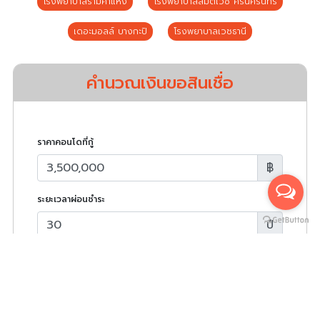
โรงพยาบาลรามคำแหง
โรงพยาบาลสมิติเวช ศรีนครินทร์
เดอะมอลล์ บางกะปิ
โรงพยาบาลเวชธานี
คำนวณเงินขอสินเชื่อ
ราคาคอนโดที่กู้
฿
ระยะเวลาผ่อนชำระ
ปี
อัตราดอกเบี้ย (ต่อปี)
%