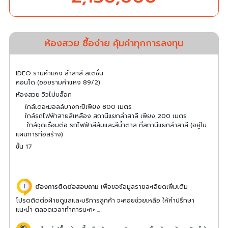
ห้องสวย ซื้อง่าย คุ้มค่าทุกการลงทุน
IDEO รามคำแหง ลำสาลี สเตชั่น
คอนโด (ซอยรามคำแหง 89/2)
ห้องสวย วิวไม่บล็อก
ใกล้เดอะมอลล์บางกะปิเพียง 800 เมตร
ใกล้รถไฟฟ้าสายสีเหลือง สถานีแยกลำสาลี เพียง 200 เมตร
ใกล้จุดเชื่อมต่อ รถไฟฟ้าสีส้มและสีน้ำตาล ที่สถานีแยกลำสาลี (อยู่ใน
แผนการก่อสร้าง)
ชั้น 17
ต้องการติดต่อสอบถาม
เพื่อขอข้อมูลรายละเอียดเพิ่มเติม
โปรดติดต่อฝ่ายดูแลและบริการลูกค้า จะคอยช่วยเหลือ ให้คำปรึกษา
แนะนำ ตลอดเวลาทำการนะคะ ...