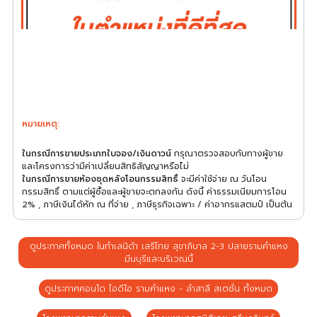
หมายเหตุ:
ในกรณีการขายประเภทใบจอง/เงินดาวน์
กรุณาตรวจสอบกับทางผู้ขาย
และโครงการว่ามีค่าเปลี่ยนสิทธิสัญญาหรือไม่
ในกรณีการขายห้องชุดหลังโอนกรรมสิทธิ์
จะมีค่าใช้จ่าย ณ วันโอน
กรรมสิทธิ์ ตามแต่ผู้ซื้อและผู้ขายจะตกลงกัน ดังนี้ ค่าธรรมเนียมการโอน
2% , ภาษีเงินได้หัก ณ ที่จ่าย , ภาษีธุรกิจเฉพาะ / ค่าอากรแสตมป์ เป็นต้น
ดูประกาศทั้งหมด ในทำเลนิด้า เสรีไทย สุขาภิบาล 2-3 ปลายรามคำแหง
มีนบุรีและบริเวณนี้
ดูประกาศคอนโด ไอดีโอ รามคำแหง - ลำสาลี สเตชั่น ทั้งหมด