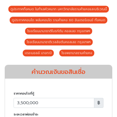
ดูประกาศทั้งหมด ในทำเลหัวหมาก มหาวิทยาลัยรามคำแหงและบริเวณนี้
ดูประกาศคอนโด พลัมคอนโด รามคำแหง 60 อินเตอร์เชนจ์ ทั้งหมด
โรงเรียนนานาชาติไบรท์ตัน คอลเลจ กรุงเทพฯ
โรงเรียนนานาชาติเวลลิงตันคอลเลจ กรุงเทพฯ
เดอะมอลล์ บางกะปิ
โรงพยาบาลรามคำแหง
คำนวณเงินขอสินเชื่อ
ราคาคอนโดที่กู้
฿
ระยะเวลาผ่อนชำระ