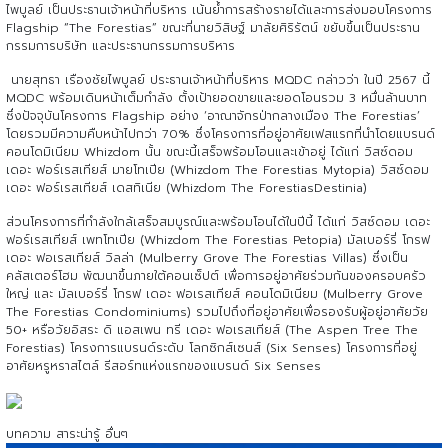
ไพบูลย์ เป็นประธานเจ้าหน้าที่บริหาร เน้นย้ำการสร้างรายได้และการส่งมอบโครงการ
Flagship “The Forestias” ขณะที่นายวิสิษฐ์ มาลัยศิริรัตน์ ขยับขึ้นเป็นประธาน
กรรมการบริษัท และประธานกรรมการบริหาร
นายสุทธา เรืองชัยไพบูลย์ ประธานเจ้าหน้าที่บริหาร MQDC กล่าวว่า ในปี 2567 นี้
MQDC พร้อมเดินหน้าเต็มกำลัง ตั้งเป้ายอดขายและยอดโอนรวม 3 หมื่นล้านบาท
ซึ่งปัจจุบันโครงการ Flagship อย่าง ‘อาณาจักรป่ากลางเมือง The Forestias’
โดยรวมมีความคืบหน้าไปกว่า 70% ซึ่งโครงการที่อยู่อาศัยเฟสแรกที่นำโดยแบรนด์
คอนโดมิเนียม Whizdom นั้น ขณะนี้เสร็จพร้อมโอนและเข้าอยู่ ได้แก่ วิสซ์ดอม
เดอะ ฟอร์เรสเทียส์ มายโทเปีย (Whizdom The Forestias Mytopia) วิสซ์ดอม
เดอะ ฟอร์เรสเทียส์ เดสทิเนีย (Whizdom The ForestiasDestinia)
ส่วนโครงการที่กำลังใกล้เสร็จสมบูรณ์และพร้อมโอนได้ในปีนี้ ได้แก่ วิสซ์ดอม เดอะ
ฟอร์เรสเทียส์ เพทโทเปีย (Whizdom The Forestias Petopia) มัลเบอร์รี่ โกรฟ
เดอะ ฟอเรสเทียส์ วิลล่า (Mulberry Grove The Forestias Villas) ซึ่งเป็น
คลัสเตอร์โฮม พัฒนาขึ้นภายใต้คอนเซ็ปต์ เพื่อการอยู่อาศัยร่วมกันของครอบครัว
ใหญ่ และ มัลเบอร์รี่ โกรฟ เดอะ ฟอเรสเทียส์ คอนโดมิเนียม (Mulberry Grove
The Forestias Condominiums) รวมไปถึงที่อยู่อาศัยเพื่อรองรับผู้อยู่อาศัยวัย
50+ หรือวัยอิสระ ดิ แอสเพน ทรี เดอะ ฟอเรสเทียส์ (The Aspen Tree The
Forestias) โครงการแบรนด์ระดับ โลกซิกส์เซนส์ (Six Senses) โครงการที่อยู่
อาศัยหรูหราสไตล์ รีสอร์ทแห่งแรกของแบรนด์ Six Senses
บทความ สาระน่ารู้ อื่นๆ