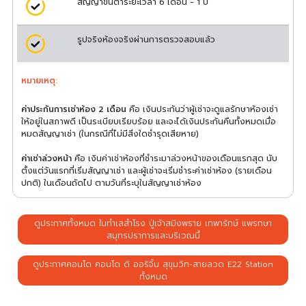
สัญญาขั้นต่ำระยะเวลา 6 เดือน - 1 ปี
รูปจริงห้องจริงผ่านการตรวจสอบแล้ว
หมายเหตุ:
ค่าประกันการเช่าห้อง 2 เดือน
คือ เงินประกันว่าผู้เช่าจะดูแลรักษาห้องเช่า
ให้อยู่ในสภาพดี เป็นระเบียบเรียบร้อย และจะได้เงินประกันคืนทั้งหมดเมื่อ
หมดสัญญาเช่า (ในกรณีที่ไม่มีสิ่งใดชำรุดเสียหาย)
ค่าเช่าล่วงหน้า
คือ เงินค่าเช่าห้องที่ชำระมาล่วงหน้าของเดือนแรกสุด นับ
ตั้งแต่วันแรกที่เริ่มสัญญาเช่า และผู้เช่าจะเริ่มชำระค่าเช่าห้อง (รายเดือน
ปกติ) ในเดือนถัดไป ตามวันที่ระบุในสัญญาเช่าห้อง
ดูประกาศทั้งหมด ในทำเลสำโรง ปู่เจ้าสมิงพราย เทพารักษ์ แพรกษา
สมุทรปราการและบริเวณนี้
ดูประกาศคอนโด คอนโด ดิ ออริจิ้น สุขุมวิท-สายลวด E22 Station
ทั้งหมด