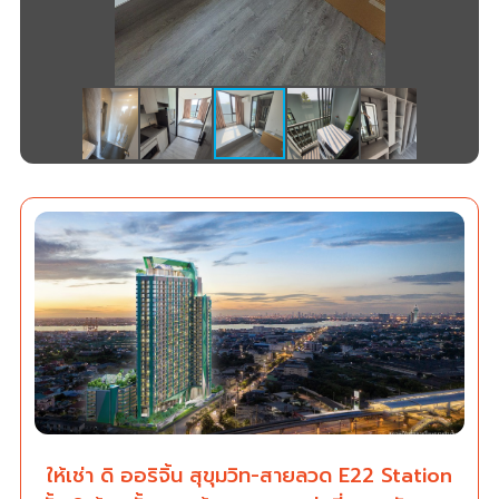
ให้เช่า ดิ ออริจิ้น สุขุมวิท-สายลวด E22 Station