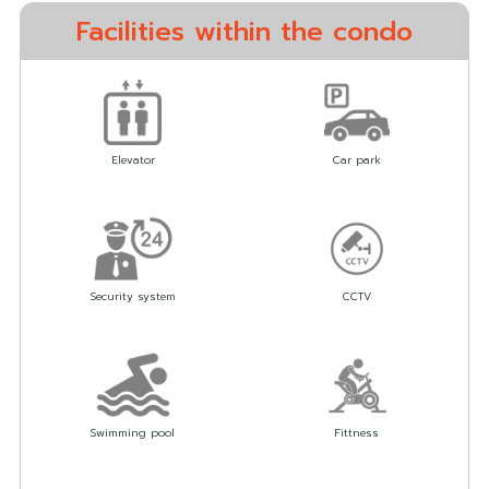
Facilities within the condo
Elevator
Car park
Security system
CCTV
Swimming pool
Fittness