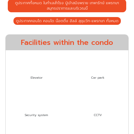
ดูประกาศทั้งหมด ในทำเลสำโรง ปู่เจ้าสมิงพราย เทพารักษ์ แพรกษา
สมุทรปราการและบริเวณนี้
ดูประกาศคอนโด คอนโด น็อตติ้ง ฮิลล์ สุขุมวิท-แพรกษา ทั้งหมด
Facilities within the condo
Elevator
Car park
Security system
CCTV