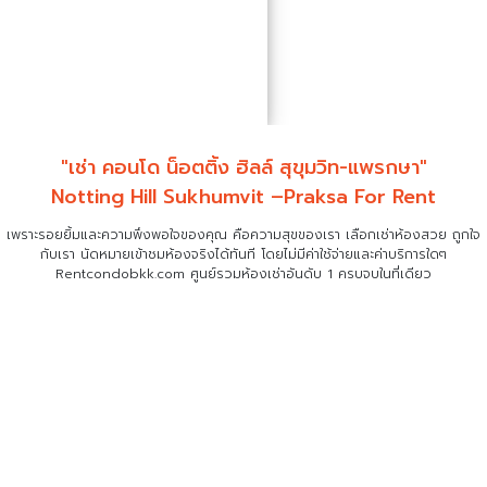
"เช่า คอนโด น็อตติ้ง ฮิลล์ สุขุมวิท-แพรกษา"
Notting Hill Sukhumvit –Praksa For Rent
เพราะรอยยิ้มและความพึงพอใจของคุณ คือความสุขของเรา เลือกเช่าห้องสวย ถูกใจ
กับเรา
นัดหมายเข้าชมห้องจริงได้ทันที โดยไม่มีค่าใช้จ่ายและค่าบริการใดๆ
Rentcondobkk.com ศูนย์รวมห้องเช่าอันดับ 1 ครบจบในที่เดียว