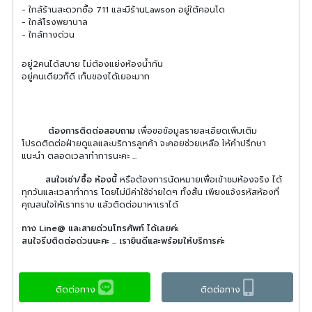
- ใกล้ร้านสะดวกซื้อ 711 และมีร้านLawson อยู่ใต้คอนโด
- ใกล้โรงพยาบาล
- ใกล้ทางด่วน
อยู่2คนได้สบาย ไม่ต้องแย่งห้องน้ำกัน
อยู่คนเดียวก็ดี เก็บของได้เยอะมาก
ต้องการติดต่อสอบถาม
เพื่อขอข้อมูลรายละเอียดเพิ่มเติม
โปรดติดต่อฝ่ายดูแลและบริการลูกค้า จะคอยช่วยเหลือ ให้คำปรึกษา
แนะนำ ตลอดเวลาทำการนะคะ ...
สนใจเช่า/ซื้อ ห้องนี้
หรือต้องการนัดหมายเพื่อเข้าชมห้องจริง ได้
ทุกวันและเวลาทำการ โดยไม่มีค่าใช้จ่ายใดๆ ทั้งสิ้น เพียงแจ้งรหัสห้องที่
คุณสนใจให้เราทราบ แล้วติดต่อมาหาเราได้
ทาง Line@ และสายด่วนโทรศัพท์ ได้เลยค่ะ
สนใจรีบติดต่อด่วนนะคะ ... เรายินดีและพร้อมให้บริการค่ะ
ติดต่อทาง
ติดต่อทาง