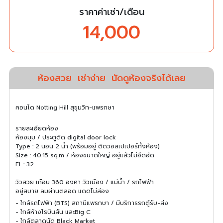
ราคาค่าเช่า/เดือน
14,000
ห้องสวย
เช่าง่าย
นัดดูห้องจริงได้เลย
คอนโด Notting Hill สุขุมวิท-แพรกษา
รายละเอียดห้อง
ห้องมุม
/ ประตูติด digital door lock
Type : 2 นอน 2 น้ำ (พร้อมอยู่ ติดวอลเปเปอร์ทั้งห้อง)
Size : 40.15 sq.m / ห้องขนาดใหญ่ อยู่แล้วไม่อึดอัด
Fl. : 32
วิวสวย เกือบ 360 องศา วิวเมือง / แม่น้ำ / รถไฟฟ้า
อยู่สบาย ลมผ่านตลอด แดดไม่ส่อง
- ใกล้รถไฟฟ้า (BTS) สถานีแพรกษา / มีบริการรถตู้รับ-ส่ง
- ใกล้ห้างโรบินสัน และBig C
- ใกล้ตลาดนัด Black Market