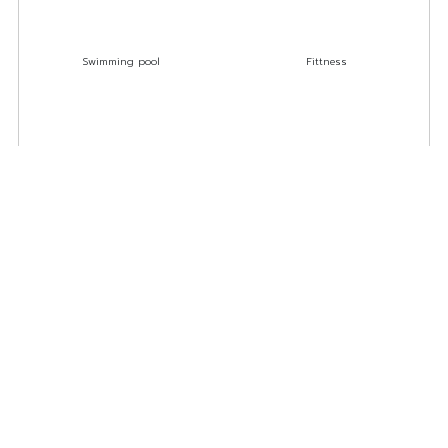
Swimming pool
Fittness
Lobby
Co-Learning Space
ที่สุดของการบริการ เพื่ออำนวยความสะดวกสูงสุด
นัดหมายเข้าชมห้องจริงกับเรา ได้ถึง 3 ช่องทาง
บริการให้คำปรึกษาแนะนำ ฟรี !
มีเจ้าหน้าที่พาเยี่ยมชมห้อง ฟรี !
เห็นห้องจริง ก่อนทำสัญญาเช่า
ไม่เสียค่าใช้จ่ายใดๆ ก่อนทำสัญญาเช่า