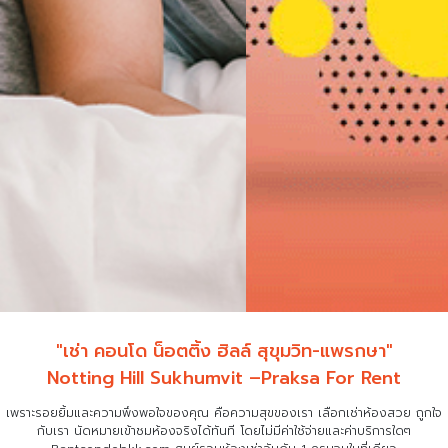
"เช่า คอนโด น็อตติ้ง ฮิลล์ สุขุมวิท-แพรกษา"
Notting Hill Sukhumvit –Praksa For Rent
เพราะรอยยิ้มและความพึงพอใจของคุณ คือความสุขของเรา เลือกเช่าห้องสวย ถูกใจ
กับเรา
นัดหมายเข้าชมห้องจริงได้ทันที โดยไม่มีค่าใช้จ่ายและค่าบริการใดๆ