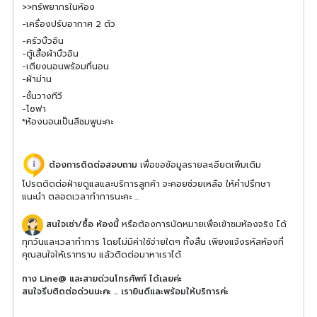
>>ทรัพยากรในห้อง
-เครื่องปรับอากาศ 2 ตัว
-ครัวบิ้วอิน
-ตู้เสื้อผ้าบิ้วอิน
-เตียงนอนพร้อมที่นอน
-ผ้าม่าน
-ชั้นวางทีวี
-โซฟา
*ห้องนอนเป็นสีชมพูนะคะ
ต้องการติดต่อสอบถาม
เพื่อขอข้อมูลรายละเอียดเพิ่มเติม
โปรดติดต่อฝ่ายดูแลและบริการลูกค้า จะคอยช่วยเหลือ ให้คำปรึกษา
แนะนำ ตลอดเวลาทำการนะคะ ...
สนใจเช่า/ซื้อ ห้องนี้
หรือต้องการนัดหมายเพื่อเข้าชมห้องจริง ได้
ทุกวันและเวลาทำการ โดยไม่มีค่าใช้จ่ายใดๆ ทั้งสิ้น เพียงแจ้งรหัสห้องที่
คุณสนใจให้เราทราบ แล้วติดต่อมาหาเราได้
ทาง Line@ และสายด่วนโทรศัพท์ ได้เลยค่ะ
สนใจรีบติดต่อด่วนนะคะ ... เรายินดีและพร้อมให้บริการค่ะ