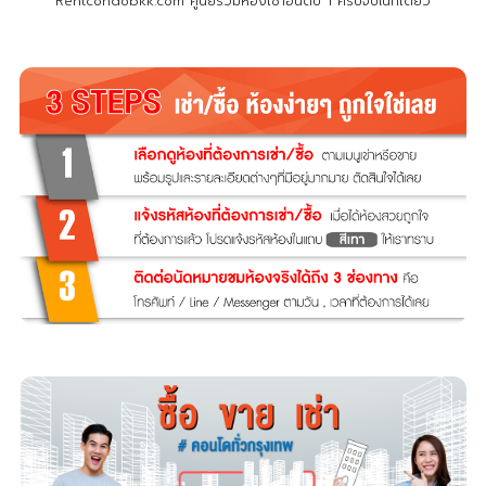
Rentcondobkk.com ศูนย์รวมห้องเช่าอันดับ 1 ครบจบในที่เดียว