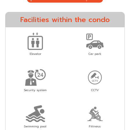
Facilities within the condo
Elevator
Car park
Security system
CCTV
Swimming pool
Fittness