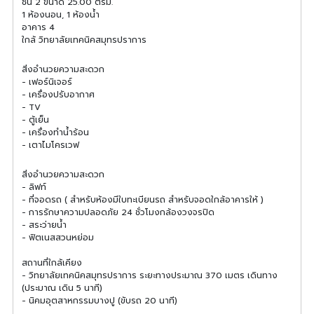
ชั้น 2 ขนาด 25.00 ตรม.
1 ห้องนอน, 1 ห้องน้ำ
อาคาร 4
ใกล้ วิทยาลัยเทคนิคสมุทรปราการ
สิ่งอำนวยความสะดวก
- เฟอร์นิเจอร์
- เครื่องปรับอากาศ
- TV
- ตู้เย็น
- เครื่องทำน้ำร้อน
- เตาไมโครเวฟ
สิ่งอำนวยความสะดวก
- ลิฟท์
- ที่จอดรถ ( สำหรับห้องมีใบทะเบียนรถ สำหรับจอดใกล้อาคารให้ )
- การรักษาความปลอดภัย 24 ชั่วโมงกล้องวงจรปิด
- สระว่ายน้ำ
- ฟิตเนสสวนหย่อม
สถานที่ใกล้เคียง
- วิทยาลัยเทคนิคสมุทรปราการ ระยะทางประมาณ 370 เมตร เดินทาง
(ประมาณ เดิน 5 นาที)
- นิคมอุตสาหกรรมบางปู (ขับรถ 20 นาที)