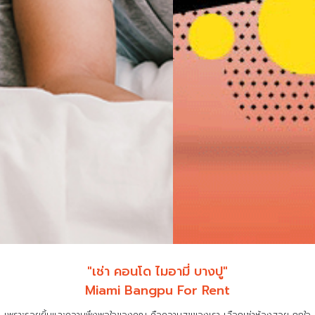
"เช่า คอนโด ไมอามี่ บางปู"
Miami Bangpu For Rent