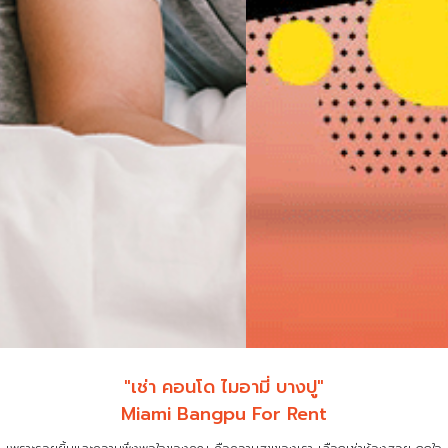
"เช่า คอนโด ไมอามี่ บางปู"
Miami Bangpu For Rent