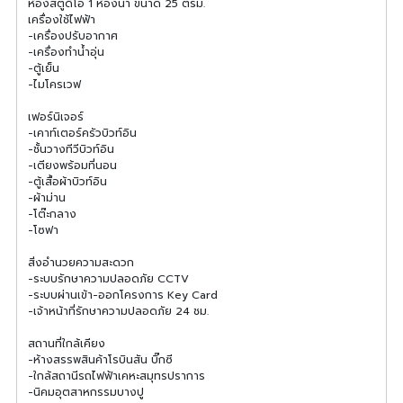
ห้องสตูดิโอ 1 ห้องน้ำ ขนาด 25 ตรม.
เครื่องใช้ไฟฟ้า
-เครื่องปรับอากาศ
-เครื่องทำน้ำอุ่น
-ตู้เย็น
-ไมโครเวฟ
เฟอร์นิเจอร์
-เคาท์เตอร์ครัวบิวท์อิน
-ชั้นวางทีวีบิวท์อิน
-เตียงพร้อมที่นอน
-ตู้เสื้อผ้าบิวท์อิน
-ผ้าม่าน
-โต๊ะกลาง
-โซฟา
สิ่งอำนวยความสะดวก
-ระบบรักษาความปลอดภัย CCTV
-ระบบผ่านเข้า-ออกโครงการ Key Card
-เจ้าหน้าที่รักษาความปลอดภัย 24 ชม.
สถานที่ใกล้เคียง
-ห้างสรรพสินค้าโรบินสัน บิ๊กซี
-ใกล้สถานีรถไฟฟ้าเคหะสมุทรปราการ
-นิคมอุตสาหกรรมบางปู