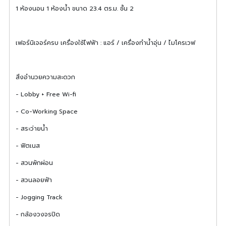
1 ห้องนอน 1 ห้องน้ำ ขนาด 23.4 ตร.ม. ชั้น 2
เฟอร์นิเจอร์ครบ เครื่องใช้ไฟฟ้า : แอร์ / เครื่องทำน้ำอุ่น / ไมโครเวฟ
สิ่งอำนวยความสะดวก
- Lobby + Free Wi-fi
- Co-Working Space
- สระว่ายน้ำ
- ฟิตเนส
- สวนพักผ่อน
- สวนลอยฟ้า
- Jogging Track
- กล้องวงจรปิด