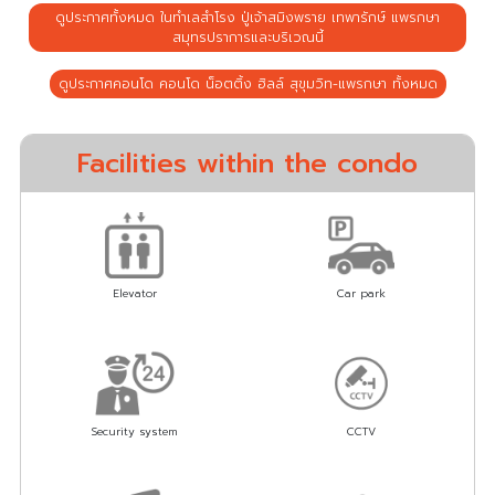
ดูประกาศทั้งหมด ในทำเลสำโรง ปู่เจ้าสมิงพราย เทพารักษ์ แพรกษา
สมุทรปราการและบริเวณนี้
ดูประกาศคอนโด คอนโด น็อตติ้ง ฮิลล์ สุขุมวิท-แพรกษา ทั้งหมด
Facilities within the condo
Elevator
Car park
Security system
CCTV