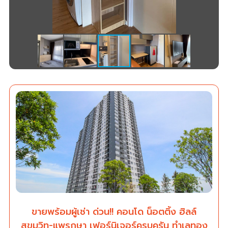
ขายพร้อมผู้เช่า ด่วน!! คอนโด น็อตติ้ง ฮิลล์
สุขุมวิท-แพรกษา เฟอร์นิเจอร์ครบครัน ทำเลทอง