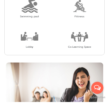
Swimming pool
Fittness
Lobby
Co-Learning Space