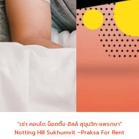
"เช่า คอนโด น็อตติ้ง ฮิลล์ สุขุมวิท-แพรกษา"
Notting Hill Sukhumvit –Praksa For Rent