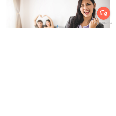
ที่สุดของการบริการ เพื่ออำนวยความสะดวกสูงสุด
นัดหมายเข้าชมห้องจริงกับเรา ได้ถึง 3 ช่องทาง
บริการให้คำปรึกษาแนะนำ ฟรี !
มีเจ้าหน้าที่พาเยี่ยมชมห้อง ฟรี !
เห็นห้องจริง ก่อนทำสัญญาเช่า
ไม่เสียค่าใช้จ่ายใดๆ ก่อนทำสัญญาเช่า
เลือกชมห้องสูงสุดได้ถึง 3 ห้อง
ดูแลและบริการตลอดอายุสัญญาเช่า