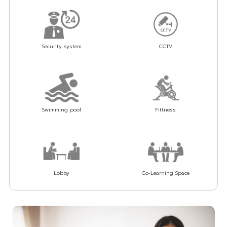
Security system
CCTV
Swimming pool
Fittness
Lobby
Co-Learning Space