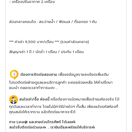
- เครื่องปรับอากาศ 2 เครื่อง
ส่วนกลางคอนโด : สระว่ายน้ำ / ฟิตเนส / ที่จอดรถ 1 คัน
*** ค่าเช่า 9,500 บาท/เดือน *** (รวมค่าส่วนกลาง)
สัญญาเช่า 1 ปี / มัดจำ 1 เดือน / ประกัน 1 เดือน
ต้องการติดต่อสอบถาม
เพื่อขอข้อมูลรายละเอียดเพิ่มเติม
โปรดติดต่อฝ่ายดูแลและบริการลูกค้า จะคอยช่วยเหลือ ให้คำปรึกษา
แนะนำ ตลอดเวลาทำการนะคะ ...
สนใจเช่า/ซื้อ ห้องนี้
หรือต้องการนัดหมายเพื่อเข้าชมห้องจริง ได้
ทุกวันและเวลาทำการ โดยไม่มีค่าใช้จ่ายใดๆ ทั้งสิ้น เพียงแจ้งรหัสห้องที่
คุณสนใจให้เราทราบ แล้วติดต่อมาหาเราได้
ทาง Line@ และสายด่วนโทรศัพท์ ได้เลยค่ะ
สนใจรีบติดต่อด่วนนะคะ ... เรายินดีและพร้อมให้บริการค่ะ