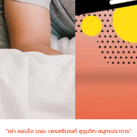
"เช่า คอนโด เดอะ เพรสซิเดนท์ สุขุมวิท-สมุทรปราการ"