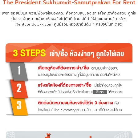
The President Sukhumvit-Samutprakan For Rent
เพราะรอยยิ้มและความพึงพอใจของคุณ คือความสุขของเรา เลือกเช่าห้องสวย ถูกใจ
กับเรา
นัดหมายเข้าชมห้องจริงได้ทันที โดยไม่มีค่าใช้จ่ายและค่าบริการใดๆ
Rentcondobkk.com ศูนย์รวมห้องเช่าอันดับ 1 ครบจบในที่เดียว