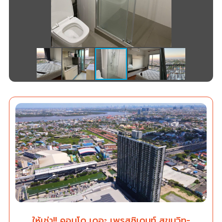
ให้เช่า!! คอนโด เดอะ เพรสซิเดนท์ สุขุมวิท-