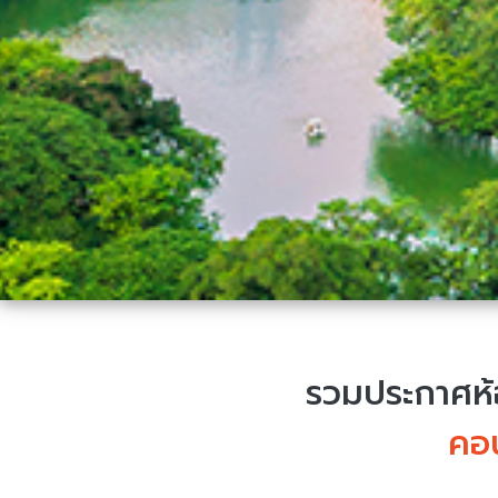
รวมประกาศห้อ
คอ