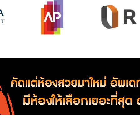
า/ซื้อ-ขาย คอนโดใกล้ โรงพยาบาล โรงพยาบาล