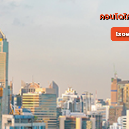
คอนโดใ
โรง