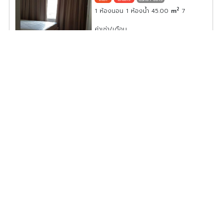
2
1 ห้องนอน 1 ห้องน้ำ 45.00
m
7
ค่าเช่า/เดือน
24,000
บาท
ให้เช่า คอนโด จามจุรี สแควร์ เรสซิเด้นส์ วิวสวย ใกล้ MRT สาม
ย่าน มาเลยอย่าช้า!!
CSR04-0009
2
2 ห้องนอน 1 ห้องน้ำ 200.00
m
15
ค่าเช่า/เดือน
75,000
บาท
ดูประกาศทั้งหมด ในทำเลจุฬาลงกรณ์ สามย่าน สยาม สนามกีฬาแห่งชาติ
และบริเวณนี้
โรงเรียนเซนต์ โยเซฟคอนเวนต์
สยาม พารากอน
โรงพยาบาลบีเอ็นเอช
จามจุรีสแควร์