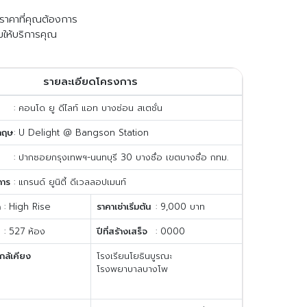
ับราคาที่คุณต้องการ
มให้บริการคุณ
รายละเอียดโครงการ
: คอนโด ยู ดีไลท์ แอท บางซ่อน สเตชั่น
กฤษ
: U Delight @ Bangson Station
: ปากซอยกรุงเทพฯ-นนทบุรี 30 บางซื่อ เขตบางซื่อ กทม.
การ
: แกรนด์ ยูนิตี้ ดีเวลลอปเมนท์
ด
: High Rise
ราคาเช่าเริ่มต้น
: 9,000 บาท
: 527 ห้อง
ปีที่สร้างเสร็จ
: 0000
กล้เคียง
โรงเรียนโยธินบูรณะ
โรงพยาบาลบางโพ