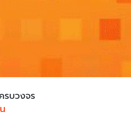
บครบวงจร
่น