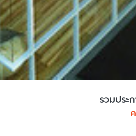
รวมประกา
ค