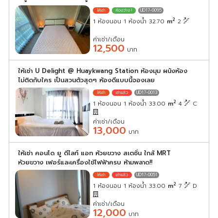
UD17-0095
2
1 ห้องนอน 1 ห้องน้ำ 32.70
m
2
ค่าเช่า/เดือน
12,500
บาท
ให้เช่า U Delight @ Huaykwang Station ห้องมุม ผนังห้อง
ไม่ติดกับใคร เป็นสวนตัวสุดๆ ห้องดีแบบนี้จองเลย
UD17-0013
2
1 ห้องนอน 1 ห้องน้ำ 33.00
m
4
C
ค่าเช่า/เดือน
13,000
บาท
ให้เช่า คอนโด ยู ดีไลท์ แอท ห้วยขวาง สเตชั่น ใกล้ MRT
ห้วยขวาง เฟอร์และเครื่องใช้ไฟฟ้าครบ ห้ามพลาด!!
UD17-0051
2
1 ห้องนอน 1 ห้องน้ำ 33.00
m
7
D
ค่าเช่า/เดือน
12,000
บาท