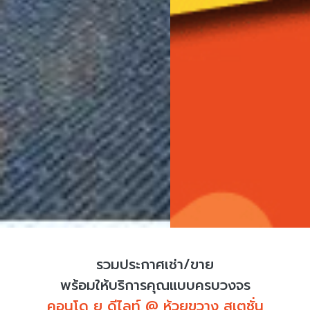
รวมประกาศเช่า/ขาย
พร้อมให้บริการคุณแบบครบวงจร
คอนโด ยู ดีไลท์ @ ห้วยขวาง สเตชั่น