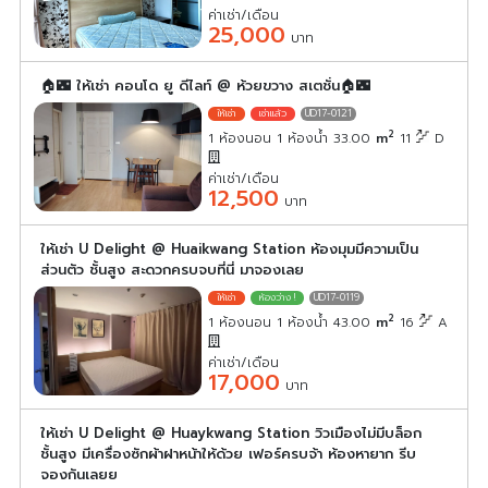
ค่าเช่า/เดือน
25,000
บาท
🏠🌃 ให้เช่า คอนโด ยู ดีไลท์ @ ห้วยขวาง สเตชั่น🏠🌃
UD17-0121
2
1 ห้องนอน 1 ห้องน้ำ 33.00
m
11
D
ค่าเช่า/เดือน
12,500
บาท
ให้เช่า U Delight @ Huaikwang Station ห้องมุมมีความเป็น
ส่วนตัว ชั้นสูง สะดวกครบจบที่นี่ มาจองเลย
UD17-0119
2
1 ห้องนอน 1 ห้องน้ำ 43.00
m
16
A
ค่าเช่า/เดือน
17,000
บาท
ให้เช่า U Delight @ Huaykwang Station วิวเมืองไม่มีบล็อก
ชั้นสูง มีเครื่องซักผ้าฝาหน้าให้ด้วย เฟอร์ครบจ้า ห้องหายาก รีบ
จองกันเลยย