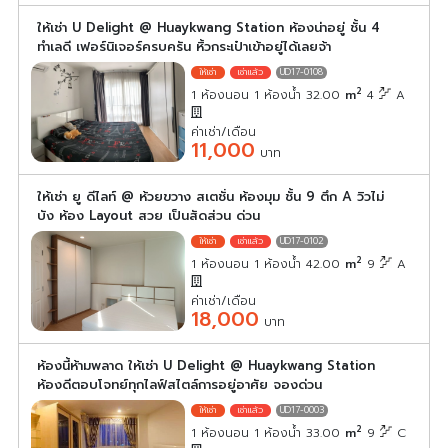
ให้เช่า U Delight @ Huaykwang Station ห้องน่าอยู่ ชั้น 4
ทำเลดี เฟอร์นิเจอร์ครบครัน หิ้วกระเป๋าเข้าอยู่ได้เลยจ้า
UD17-0108
2
1 ห้องนอน 1 ห้องน้ำ 32.00
m
4
A
ค่าเช่า/เดือน
11,000
บาท
ให้เช่า ยู ดีไลท์ @ ห้วยขวาง สเตชั่น ห้องมุม ชั้น 9 ตึก A วิวไม่
บัง ห้อง Layout สวย เป็นสัดส่วน ด่วน
UD17-0102
2
1 ห้องนอน 1 ห้องน้ำ 42.00
m
9
A
ค่าเช่า/เดือน
18,000
บาท
ห้องนี้ห้ามพลาด ให้เช่า U Delight @ Huaykwang Station
ห้องดีตอบโจทย์ทุกไลฟ์สไตล์การอยู่อาศัย จองด่วน
UD17-0003
2
1 ห้องนอน 1 ห้องน้ำ 33.00
m
9
C