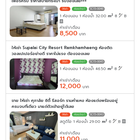
เฟอร์ครบ ราคาสบายกระเป๋า รีบจองเลย+++
SC15-0046
2
1 ห้องนอน 1 ห้องน้ำ 32.00
m
8
B
ค่าเช่า/เดือน
8,500
บาท
ให้เช่า Supalai City Resort Ramkhamhaeng ห้องติด
วอลเปเปอร์อย่างดี ราคาไม่แรง ต้องจองเลย
SC15-0045
2
1 ห้องนอน 1 ห้องน้ำ 46.50
m
8
ค่าเช่า/เดือน
12,000
บาท
ขาย ให้เช่า ศุภาลัย ซิตี้ รีสอร์ท รามคำแหง ห้องแต่งพร้อมอยู่
ครบจบที่เดียว มาแต่ตัวเข้าอยู่ได้เลย
SC15-0043
2
สตูดิโอ 1 ห้องน้ำ 29.00
m
6
ฺB
ค่าเช่า/เดือน
11,000
บาท