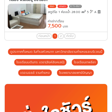
SC15-0021
2
สตูดิโอ 1 ห้องน้ำ 28.00
m
5
A
ค่าเช่า/เดือน
7,500
บาท
ก่อนหน้า
1
2
ถัดไป
ดูประกาศทั้งหมด ในทำเลหัวหมาก มหาวิทยาลัยรามคำแหงและบริเวณนี้
โรงเรียนบดินทร เดชา(สิงห์สิงหเสนี)
โรงเรียนเทพลีลา
เดอะมอลล์ รามคำแหง
โรงพยาบาลแพทย์ปัญญา