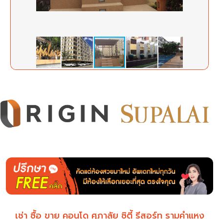
เช่า ซื้อ ขาย คอนโด ศุภาลัย ซิตี้ รีสอร์ท รามคำแหง