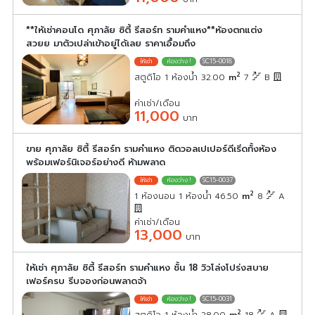
**ให้เช่าคอนโด ศุภาลัย ซิตี้ รีสอร์ท รามคำแหง**ห้องตกแต่ง
สวยย มาตัวเปล่าเข้าอยู่ได้เลย ราคาเอื้อมถึง
SC15-0018
2
สตูดิโอ 1 ห้องน้ำ 32.00
m
7
B
ค่าเช่า/เดือน
11,000
บาท
ขาย ศุภาลัย ซิตี้ รีสอร์ท รามคำแหง ติดวอลเปเปอร์ดีเริ่ดทั้งห้อง
พร้อมเฟอร์นิเจอร์อย่างดี ห้ามพลาด
SC15-0037
2
1 ห้องนอน 1 ห้องน้ำ 46.50
m
8
A
ค่าเช่า/เดือน
13,000
บาท
ให้เช่า ศุภาลัย ซิตี้ รีสอร์ท รามคำแหง ชั้น 18 วิวโล่งโปร่งสบาย
เฟอร์ครบ รีบจองก่อนพลาดจ้า
SC15-0031
2
สตูดิโอ 1 ห้องน้ำ 28.00
m
18
A