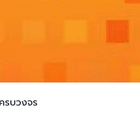
บครบวงจร