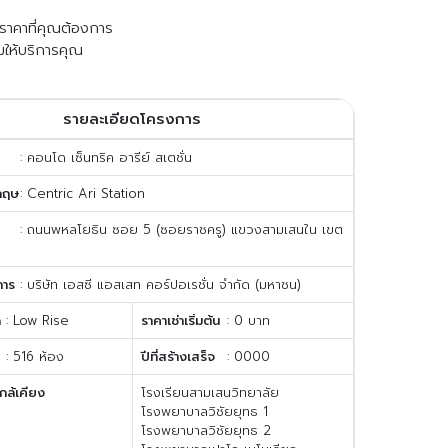
ับราคาที่คุณต้องการ
มให้บริการคุณ
รายละเอียดโครงการ
: คอนโด เซ็นทริค อารีย์ สเตชั่น
กฤษ
: Centric Ari Station
: ถนนพหลโยธิน ซอย 5 (ซอยราชครู) แขวงสามเสนใน เขต
การ
: บริษัท เอสซี แอสเสท คอร์ปอเรชั่น จำกัด (มหาชน)
ด
: Low Rise
ราคาเช่าเริ่มต้น
: 0 บาท
: 516 ห้อง
ปีที่สร้างเสร็จ
: 0000
กล้เคียง
โรงเรียนสามเสนวิทยาลัย
โรงพยาบาลวิชัยยุทธ 1
โรงพยาบาลวิชัยยุทธ 2