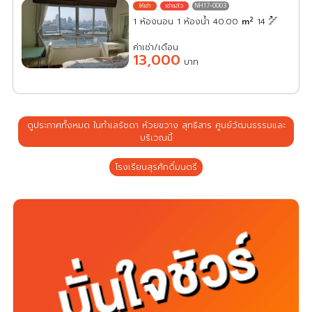
NH17-0003
2
1 ห้องนอน 1 ห้องน้ำ 40.00
m
14
ค่าเช่า/เดือน
13,000
บาท
ดูประกาศทั้งหมด ในทำเลรัชดา ห้วยขวาง สุทธิสาร ศูนย์วัฒนธรรมและ
บริเวณนี้
โรงเรียนสุรศักดิ์มนตรี