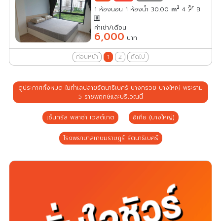
2
1 ห้องนอน 1 ห้องน้ำ 30.00
m
4
B
ค่าเช่า/เดือน
6,000
บาท
ก่อนหน้า
1
2
ถัดไป
ดูประกาศทั้งหมด ในทำเลปลายรัตนาธิเบศร์ บางกรวย บางใหญ่ พระราม
5 ราชพฤกษ์และบริเวณนี้
เซ็นทรัล พลาซ่า เวสต์เกต
อิเกีย (บางใหญ่)
โรงพยาบาลเกษมราษฎร์ รัตนาธิเบศร์