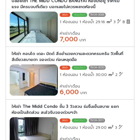
ปล่อยเช่า THE MIDD CONDO BANGYAI ห้องน่าอยู่ ราคาไม่
แรง มีครบจบที่เดียว บอกเลยไม่ควรพลาดห้องนี้
TM34-0008
2
1 ห้องนอน 1 ห้องน้ำ 29.16
m
3
B
ค่าเช่า/เดือน
7,000
บาท
ให้เช่า คอนโด เดอะ มิดด์ สิ่งอำนวยความสะดวกครบครัน วิวพื้นที่
สีเขียวสบายตา จองด่วน ก่อนหลุดมือ
TM34-0050
2
1 ห้องนอน 1 ห้องน้ำ 30.00
m
2
ค่าเช่า/เดือน
6,000
บาท
ให้เช่า The Midd Condo ชั้น 3 วิวสวน ร่มรื่นเย็นสบาย แยก
ห้องเป็นสัดส่วน สนใจรีบจองด่วนๆจ้า
TM34-0011
2
1 ห้องนอน 1 ห้องน้ำ 29.00
m
3
ค่าเช่า/เดือน