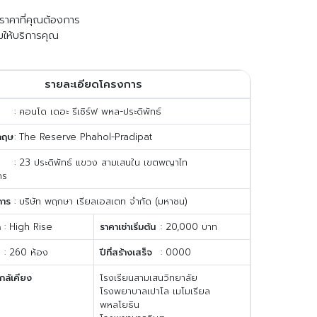
ับราคาที่คุณต้องการ
มให้บริการคุณ
รายละเอียดโครงการ
: คอนโด เดอะ รีเซิร์ฟ พหล-ประดิพัทธ์
กฤษ
: The Reserve Phahol-Pradipat
: 23 ประดิพัทธ์ แขวง สามเสนใน เขตพญาไท
คร
การ
: บริษัท พฤกษา เรียลเอสเตท จำกัด (มหาชน)
ด
: High Rise
ราคาเช่าเริ่มต้น
: 20,000 บาท
: 260 ห้อง
ปีที่สร้างเสร็จ
: 0000
กล้เคียง
โรงเรียนสามเสนวิทยาลัย
โรงพยาบาลเปาโล เมโมเรียล
พหลโยธิน