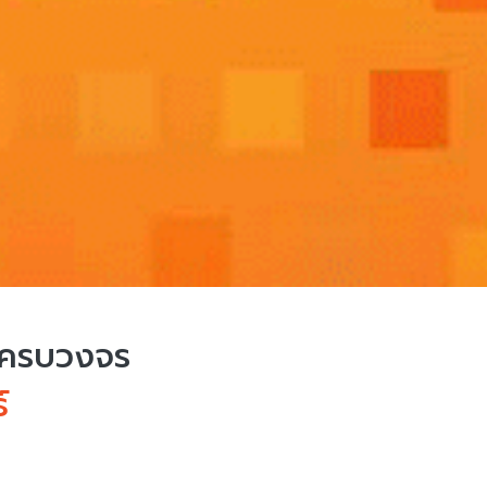
บครบวงจร
์