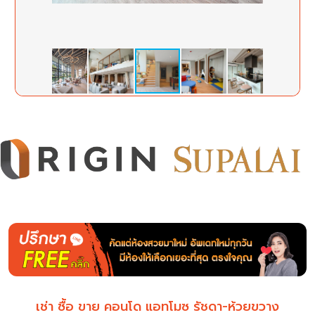
เช่า ซื้อ ขาย คอนโด แอทโมซ รัชดา-ห้วยขวาง