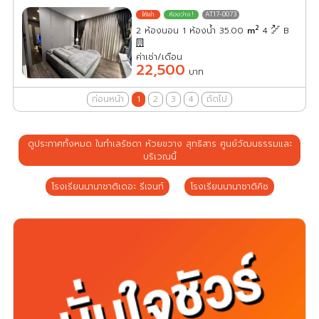
AT17-0073
2
2 ห้องนอน 1 ห้องน้ำ 35.00
m
4
B
ค่าเช่า/เดือน
22,500
บาท
ก่อนหน้า
1
2
3
4
ถัดไป
ดูประกาศทั้งหมด ในทำเลรัชดา ห้วยขวาง สุทธิสาร ศูนย์วัฒนธรรมและ
บริเวณนี้
โรงเรียนนานาชาติเดอะ รีเจนท์
โรงเรียนนานาชาติคิซ