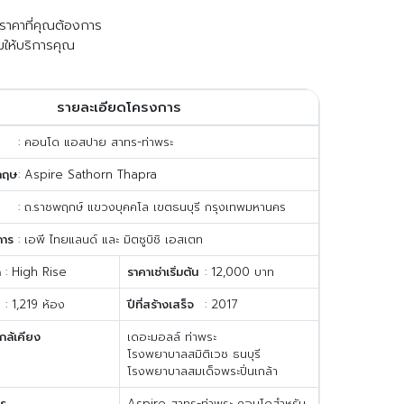
ับราคาที่คุณต้องการ
มให้บริการคุณ
รายละเอียดโครงการ
: คอนโด แอสปาย สาทร-ท่าพระ
กฤษ
: Aspire Sathorn Thapra
: ถ.ราชพฤกษ์ แขวงบุคคโล เขตธนบุรี กรุงเทพมหานคร
การ
: เอพี ไทยแลนด์ และ มิตซูบิชิ เอสเตท
ด
: High Rise
ราคาเช่าเริ่มต้น
: 12,000 บาท
: 1,219 ห้อง
ปีที่สร้างเสร็จ
: 2017
กล้เคียง
เดอะมอลล์ ท่าพระ
โรงพยาบาลสมิติเวช ธนบุรี
โรงพยาบาลสมเด็จพระปิ่นเกล้า
าร
Aspire สาทร-ท่าพระ คอนโดสำหรับ