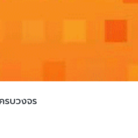
บครบวงจร