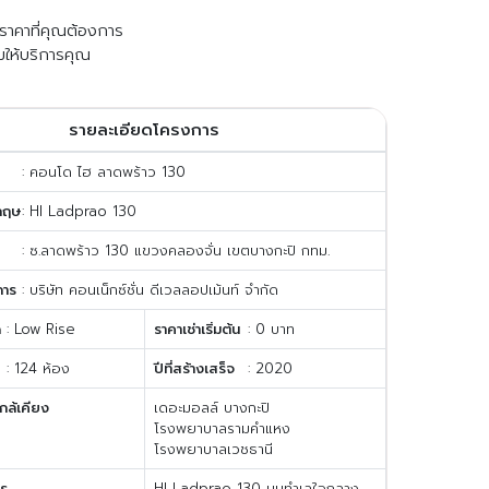
ับราคาที่คุณต้องการ
มให้บริการคุณ
รายละเอียดโครงการ
: คอนโด ไฮ ลาดพร้าว 130
กฤษ
: HI Ladprao 130
: ซ.ลาดพร้าว 130 แขวงคลองจั่น เขตบางกะปิ กทม.
การ
: บริษัท คอนเน็กซ์ชั่น ดีเวลลอปเม้นท์ จำกัด
ด
: Low Rise
ราคาเช่าเริ่มต้น
: 0 บาท
: 124 ห้อง
ปีที่สร้างเสร็จ
: 2020
กล้เคียง
เดอะมอลล์ บางกะปิ
โรงพยาบาลรามคำแหง
โรงพยาบาลเวชธานี
าร
HI Ladprao 130 บนทำเลใจกลาง