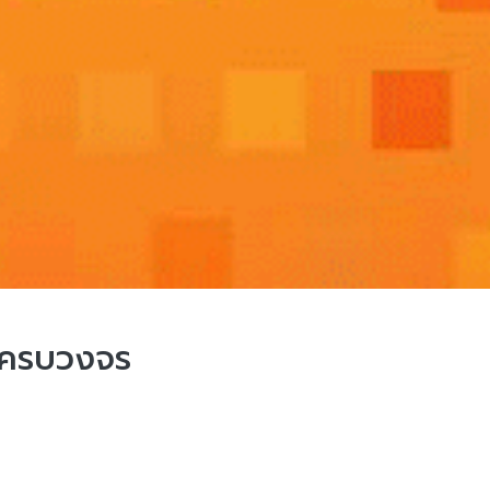
บครบวงจร