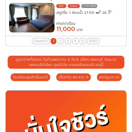
CA18-0005
2
สตูดิโอ 1 ห้องน้ำ 27.00
m
26
ค่าเช่า/เดือน
11,000
บาท
ก่อนหน้า
1
2
3
4
5
ถัดไป
ดูประกาศทั้งหมด ในทำเลพระราม 9 RCA อโศก-เพชรบุรี ดินแดง
เพชรบุรีตัดใหม่ ศูนย์วิจัย คลองตันและบริเวณนี้
โรงเรียนสุรศักดิ์มนตรี
เซ็นทรัล พระราม 9
ฟอร์จูนทาวน์