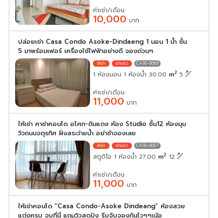
ค่าเช่า/เดือน
10,000
บาท
ปล่อยเช่า Casa Condo Asoke-Dindaeng 1 นอน 1 น้ำ ชั้น
5 มาพร้อมเฟอร์ เครื่องใช้ไฟฟ้าอย่างดี จองด่วนๆ
CA18-0069
2
1 ห้องนอน 1 ห้องน้ำ 30.00
m
5
ค่าเช่า/เดือน
11,000
บาท
ให้เช่า คาซ่าคอนโด อโศก-ดินแดง ห้อง Studio ชั้น12 ห้องมุม
วิวถนนจตุรทิศ ฝั่งสระว่ายน้ำ อย่าช้าจองเลย
CA18-0007
2
สตูดิโอ 1 ห้องน้ำ 27.00
m
12
ค่าเช่า/เดือน
11,000
บาท
ให้เช่าคอนโด “Casa Condo-Asoke Dindeang” ห้องสวย
แต่งครบ จบที่นี่ แถมวิวสุดปัง รีบจับจองกันไวๆๆเน้อ