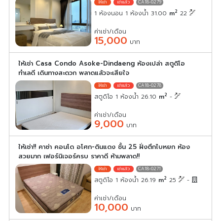
CA18-0279
2
1 ห้องนอน 1 ห้องน้ำ 31.00
m
22
ค่าเช่า/เดือน
15,000
บาท
ให้เช่า Casa Condo Asoke-Dindaeng ห้องเปล่า สตูดิโอ
ทำเลดี เดินทางสะดวก พลาดแล้วจะเสียใจ
CA18-0278
2
สตูดิโอ 1 ห้องน้ำ 26.10
m
-
ค่าเช่า/เดือน
9,000
บาท
ให้เช่า!! คาซ่า คอนโด อโศก-ดินแดง ชั้น 25 ฝั่งตึกไบหยก ห้อง
สวยมาก เฟอร์นิเจอร์ครบ ราคาดี ห้ามพลาด!!
CA18-0271
2
สตูดิโอ 1 ห้องน้ำ 26.19
m
25
-
ค่าเช่า/เดือน
10,000
บาท