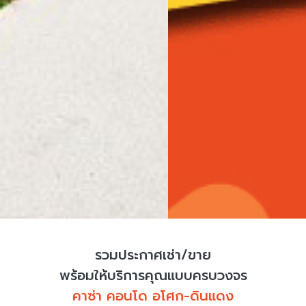
รวมประกาศเช่า/ขาย
พร้อมให้บริการคุณแบบครบวงจร
คาซ่า คอนโด อโศก-ดินแดง