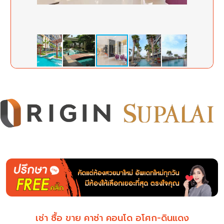
เช่า ซื้อ ขาย คาซ่า คอนโด อโศก-ดินแดง