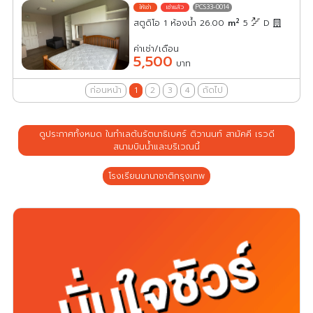
PCS33-0014
2
สตูดิโอ 1 ห้องน้ำ 26.00
m
5
D
ค่าเช่า/เดือน
5,500
บาท
ก่อนหน้า
1
2
3
4
ถัดไป
ดูประกาศทั้งหมด ในทำเลต้นรัตนาธิเบศร์ ติวานนท์ สามัคคี เรวดี
สนามบินน้ำและบริเวณนี้
โรงเรียนนานาชาติกรุงเทพ