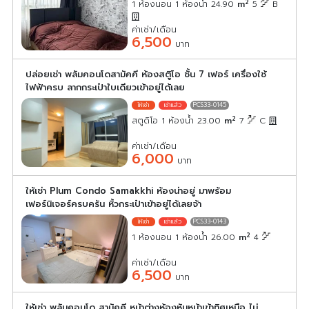
2
1 ห้องนอน 1 ห้องน้ำ 24.90
m
5
B
ค่าเช่า/เดือน
6,500
บาท
ปล่อยเช่า พลัมคอนโดสามัคคี ห้องสตูิโอ ชั้น 7 เฟอร์ เครื่องใช้
ไฟฟ้าครบ ลากกระเป๋าใบเดียวเข้าอยู่ได้เลย
PCS33-0145
2
สตูดิโอ 1 ห้องน้ำ 23.00
m
7
C
ค่าเช่า/เดือน
6,000
บาท
ให้เช่า Plum Condo Samakkhi ห้องน่าอยู่ มาพร้อม
เฟอร์นิเจอร์ครบครัน หิ้วกระเป๋าเข้าอยู่ได้เลยจ้า
PCS33-0143
2
1 ห้องนอน 1 ห้องน้ำ 26.00
m
4
ค่าเช่า/เดือน
6,500
บาท
ให้เช่า พลัมคอนโด สามัคคี หน้าต่างห้องหันหน้าเข้าทิศเหนือ ไม่