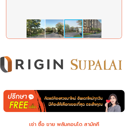
เช่า ซื้อ ขาย พลัมคอนโด สามัคคี