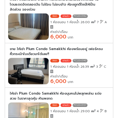
โดนแดดจัดตลอดวัน ไม่ร้อน ไม่อบอ้าว ห้องถูกดีไซน์ให้เป็น
สัดส่วน จองด่วน
PCS33-0142
2
1 ห้องนอน 1 ห้องน้ำ 26.00
m
7
A
ค่าเช่า/เดือน
6,000
บาท
ขาย ให้เช่า Plum Condo Samakkhi ห้องพร้อมอยู่ เฟอร์ครบ
หิ้วกระเป๋าใบเดียวมาได้เลย!!
PCS33-0140
2
1 ห้องนอน 1 ห้องน้ำ 26.39
m
3
C
ค่าเช่า/เดือน
6,000
บาท
ให้เช่า Plum Condo Samakkhi ห้องมุมคนไม่พลุกพล่าน แต่ง
สวย ในราคาสุดคุ้ม ห้ามพลาด
PCS33-0137
2
1 ห้องนอน 1 ห้องน้ำ 29.00
m
4
B