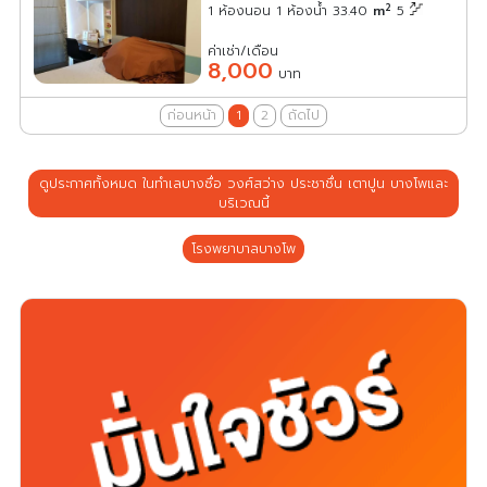
2
1 ห้องนอน 1 ห้องน้ำ 33.40
m
5
ค่าเช่า/เดือน
8,000
บาท
ก่อนหน้า
1
2
ถัดไป
ดูประกาศทั้งหมด ในทำเลบางซื่อ วงศ์สว่าง ประชาชื่น เตาปูน บางโพและ
บริเวณนี้
โรงพยาบาลบางโพ