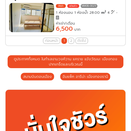
MM08-0029
2
1 ห้องนอน 1 ห้องน้ำ 28.00
m
4
-
ค่าเช่า/เดือน
6,500
บาท
ก่อนหน้า
1
2
ถัดไป
ดูประกาศทั้งหมด ในทำเลงามวงศ์วาน แคราย แจ้งวัฒนะ เมืองทอง
ปากเกร็ดและบริเวณนี้
สนามบินดอนเมือง
อิมแพ็ค อารีน่า เมืองทองธานี