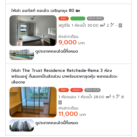
ให้เช่า ออกัสท์ คอนโด เจริญกรุง 80 🏡
AR24-0042
2
สตูดิโอ 1 ห้องน้ำ 30.00
m
2
-
ค่าเช่า/เดือน
9,000
บาท
ดูประกาศคอนโดนี้ทั้งหมด
เลือกดูประกาศคอนโดนี้
ให้เช่า The Trust Residence Ratchada-Rama 3 ห้อง
พร้อมอยู่ กั้นแยกเป็นสัดส่วน มาพร้อมราคาสุดคุ้ม พลาดแล้วจะ
เสียดาย
TR24-0126
2
1 ห้องนอน 1 ห้องน้ำ 28.00
m
5
ฺB
ค่าเช่า/เดือน
11,000
บาท
ดูประกาศคอนโดนี้ทั้งหมด
เลือกดูประกาศคอนโดนี้