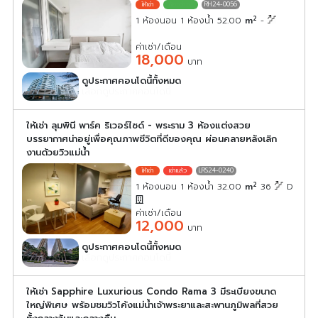
RH24-0056
2
1 ห้องนอน 1 ห้องน้ำ 52.00
m
-
ค่าเช่า/เดือน
18,000
บาท
ดูประกาศคอนโดนี้ทั้งหมด
เลือกดูประกาศคอนโดนี้
ให้เช่า ลุมพินี พาร์ค ริเวอร์ไซด์ - พระราม 3 ห้องแต่งสวย
บรรยากาศน่าอยู่เพื่อคุณภาพชีวิตที่ดีของคุณ ผ่อนคลายหลังเลิก
งานด้วยวิวแม่น้ำ
LRS24-0240
2
1 ห้องนอน 1 ห้องน้ำ 32.00
m
36
D
ค่าเช่า/เดือน
12,000
บาท
ดูประกาศคอนโดนี้ทั้งหมด
เลือกดูประกาศคอนโดนี้
ให้เช่า Sapphire Luxurious Condo Rama 3 มีระเบียงขนาด
ใหญ่พิเศษ พร้อมชมวิวโค้งแม่น้ำเจ้าพระยาและสะพานภูมิพลที่สวย