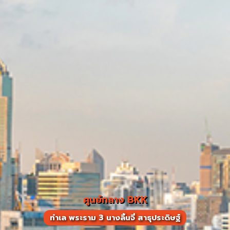
ศูนย์กลาง BKK
ทำเล พระราม 3 นางลิ้นจี่ สาธุประดิษฐ์