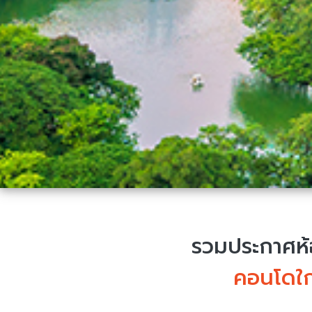
รวมประกาศห้อ
คอนโดใก