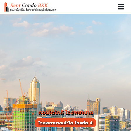
คอนโดใกล้ โรงพยาบาล
โรงพยาบาลเปาโล โชคชัย 4