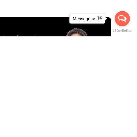
Message us 👋
รียล
บถ้วน ตัดสินใจได้เลย