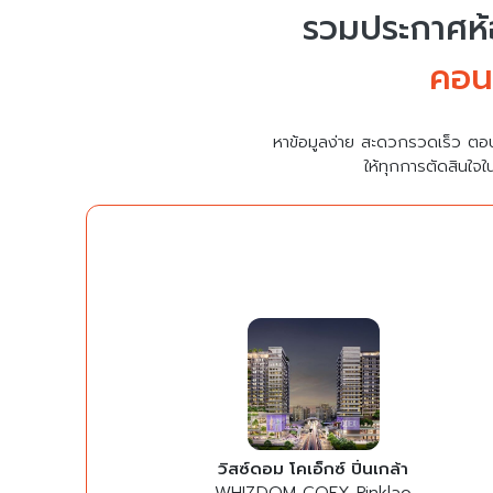
รวมประกาศห้อ
คอนโ
หาข้อมูลง่าย สะดวกรวดเร็ว ตอ
ให้ทุกการตัดสินใจใ
วิสซ์ดอม โคเอ็กซ์ ปิ่นเกล้า