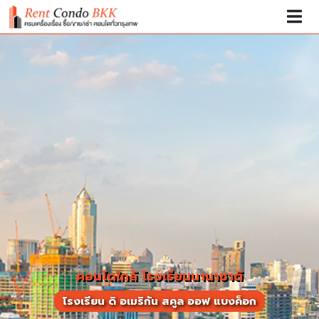
คอนโดใกล้ โรงเรียนนานาชาติ
โรงเรียน ดิ อเมริกัน สคูล ออฟ แบงค็อก