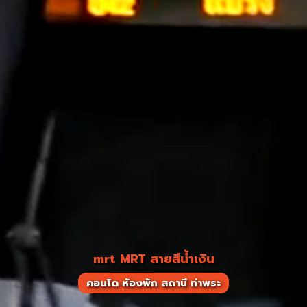
mrt MRT สายสีน้ำเงิน
คอนโด ห้องพัก สถานี ท่าพระ