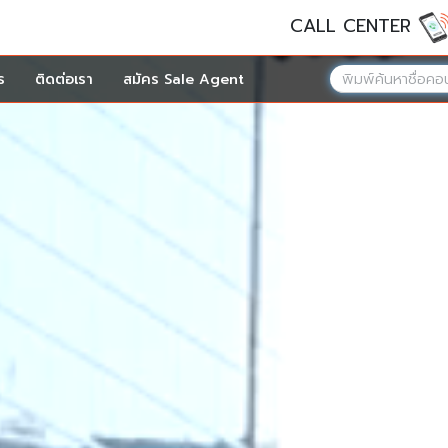
CALL CENTER
ร
ติดต่อเรา
สมัคร Sale Agent