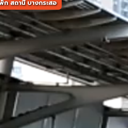
พัก สถานี บางกระสอ