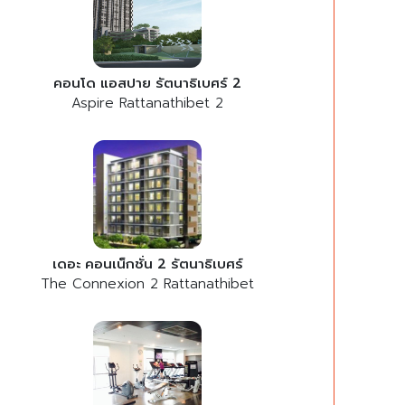
คอนโด แอสปาย รัตนาธิเบศร์ 2
Aspire Rattanathibet 2
เดอะ คอนเน็กชั่น 2 รัตนาธิเบศร์
The Connexion 2 Rattanathibet