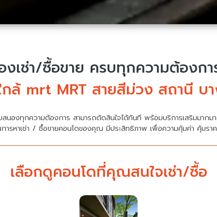
งเช่า/ซื้อขาย
ครบทุกความต้องการ 
กล้ mrt MRT สายสีม่วง สถานี บ
บสนองทุกความต้องการ สามารถตัดสินใจได้ทันที พร้อมบริการเสริมมาก
นการหาเช่า / ซื้อขายคอนโดของคุณ มีประสิทธิภาพ เพื่อความคุ้มค่า คุ้มรา
เลือกดูคอนโดที่คุณสนใจเช่า/ซื้อ