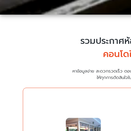
รวมประกาศห้อ
คอนโดใ
หาข้อมูลง่าย สะดวกรวดเร็ว ตอ
ให้ทุกการตัดสินใจใ