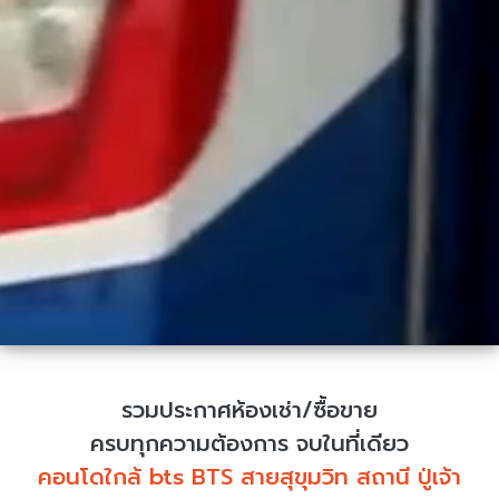
รวมประกาศห้องเช่า/ซื้อขาย
ครบทุกความต้องการ จบในที่เดียว
คอนโดใกล้ bts BTS สายสุขุมวิท สถานี ปู่เจ้า