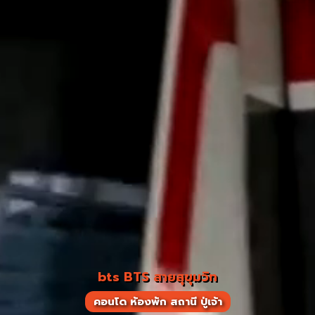
bts BTS สายสุขุมวิท
คอนโด ห้องพัก สถานี ปู่เจ้า