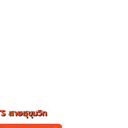
S สายสุขุมวิท