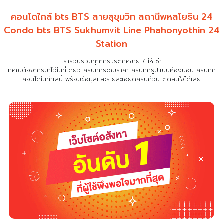
คอนโดใกล้ bts BTS สายสุขุมวิท สถานีพหลโยธิน 24
Condo bts BTS Sukhumvit Line Phahonyothin 24
Station
เรารวบรวมทุกการประกาศขาย / ให้เช่า
ที่คุณต้องการมาไว้ในที่เดียว
ครบทุกระดับราคา ครบทุกรูปแบบห้องนอน ครบทุก
คอนโดในทำเลนี้ พร้อมข้อมูลและรายละเอียดครบถ้วน ตัดสินใจได้เลย