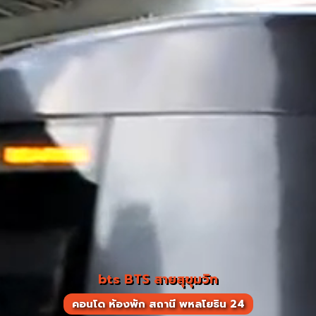
bts BTS สายสุขุมวิท
คอนโด ห้องพัก สถานี พหลโยธิน 24