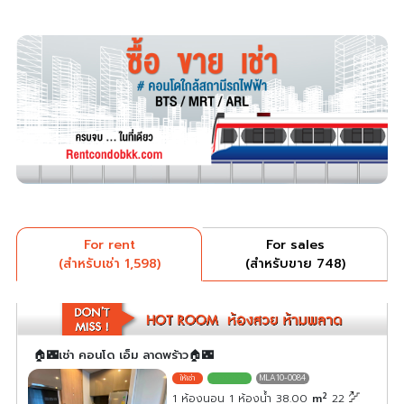
For rent
For sales
(สำหรับเช่า 1,598)
(สำหรับขาย 748)
🏠🌃เช่า คอนโด เอ็ม ลาดพร้าว🏠🌃
MLA10-0084
2
1 ห้องนอน 1 ห้องน้ำ 38.00
m
22