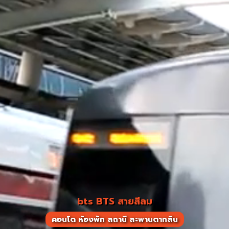
bts BTS สายสีลม
คอนโด ห้องพัก สถานี สะพานตากสิน