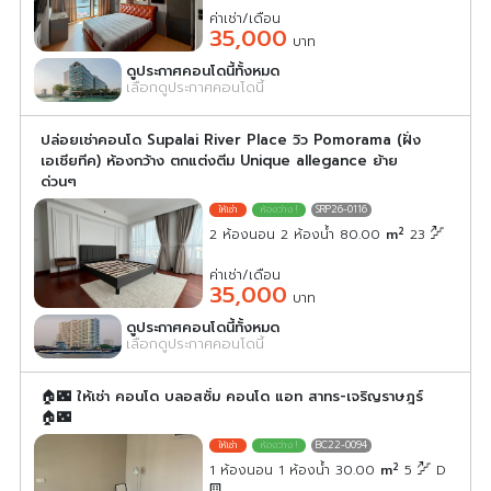
ค่าเช่า/เดือน
35,000
บาท
ดูประกาศคอนโดนี้ทั้งหมด
เลือกดูประกาศคอนโดนี้
ปล่อยเช่าคอนโด Supalai River Place วิว Pomorama (ฝั่ง
เอเชียทีค) ห้องกว้าง ตกแต่งตีม Unique allegance ย้าย
ด่วนๆ
SRP26-0116
2
2 ห้องนอน 2 ห้องน้ำ 80.00
m
23
ค่าเช่า/เดือน
35,000
บาท
ดูประกาศคอนโดนี้ทั้งหมด
เลือกดูประกาศคอนโดนี้
🏠🌃 ให้เช่า คอนโด บลอสซั่ม คอนโด แอท สาทร-เจริญราษฎร์
🏠🌃
BC22-0094
2
1 ห้องนอน 1 ห้องน้ำ 30.00
m
5
D