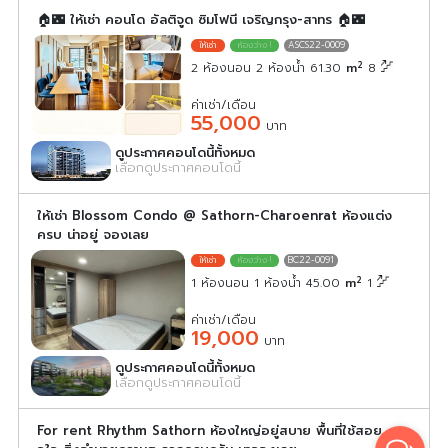
🏠🌃 ให้เช่า คอนโด อัลติจูด ซิมโฟนี เจริญกรุง-สาทร 🏠🌃
ASCS22-0009
2
2 ห้องนอน 2 ห้องน้ำ 61.30
m
8
ค่าเช่า/เดือน
55,000
บาท
ดูประกาศคอนโดนี้ทั้งหมด
เลือกดูประกาศคอนโดนี้
ให้เช่า Blossom Condo @ Sathorn-Charoenrat ห้องแต่ง
ครบ น่าอยู่ จองเลย
BC22-0091
2
1 ห้องนอน 1 ห้องน้ำ 45.00
m
1
ค่าเช่า/เดือน
19,000
บาท
ดูประกาศคอนโดนี้ทั้งหมด
เลือกดูประกาศคอนโดนี้
For rent Rhythm Sathorn ห้องใหญ่อยู่สบาย พื้นที่ใช้สอย