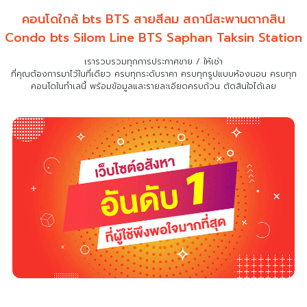
คอนโดใกล้ bts BTS สายสีลม สถานีสะพานตากสิน
Condo bts Silom Line BTS Saphan Taksin Station
เรารวบรวมทุกการประกาศขาย / ให้เช่า
ที่คุณต้องการมาไว้ในที่เดียว
ครบทุกระดับราคา ครบทุกรูปแบบห้องนอน ครบทุก
คอนโดในทำเลนี้ พร้อมข้อมูลและรายละเอียดครบถ้วน ตัดสินใจได้เลย