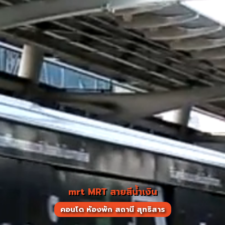
mrt MRT สายสีน้ำเงิน
คอนโด ห้องพัก สถานี สุทธิสาร