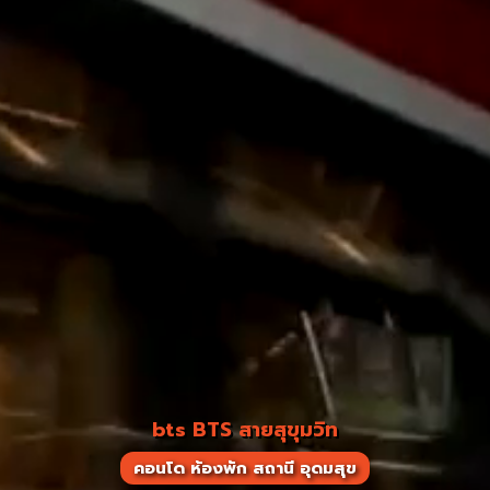
bts BTS สายสุขุมวิท
คอนโด ห้องพัก สถานี อุดมสุข