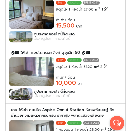
BPE13-0247
2
สตูดิโอ 1 ห้องน้ำ 27.00
m
1
ค่าเช่า/เดือน
15,500
บาท
ดูประกาศคอนโดนี้ทั้งหมด
เลือกดูประกาศคอนโดนี้
🏠🌃 ให้เช่า คอนโด เดอะ ลิงค์ สุขุมวิท 50 🏠🌃
L5013-0102
2
สตูดิโอ 1 ห้องน้ำ 31.20
m
2
ค่าเช่า/เดือน
10,000
บาท
ดูประกาศคอนโดนี้ทั้งหมด
เลือกดูประกาศคอนโดนี้
ขาย ให้เช่า คอนโด Aspire Onnut Station ห้องพร้อมอยู่ สิ่ง
อำนวยความสะดวกครบครัน ราคาคุ้ม พลาดแล้วจะเสียดาย
AOS13-0095
2
1 ห้องนอน 1 ห้องน้ำ 28.00
m
29