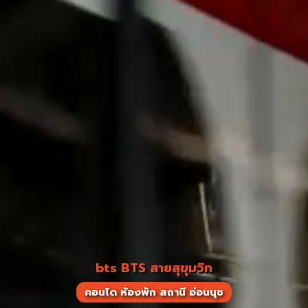
bts BTS สายสุขุมวิท
คอนโด ห้องพัก สถานี อ่อนนุช