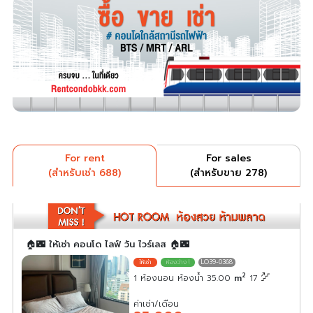
For rent
For sales
(สำหรับเช่า 688)
(สำหรับขาย 278)
🏠🌃 ให้เช่า คอนโด ไลฟ์ วัน ไวร์เลส 🏠🌃
LO39-0368
2
1 ห้องนอน ห้องน้ำ 35.00
m
17
ค่าเช่า/เดือน