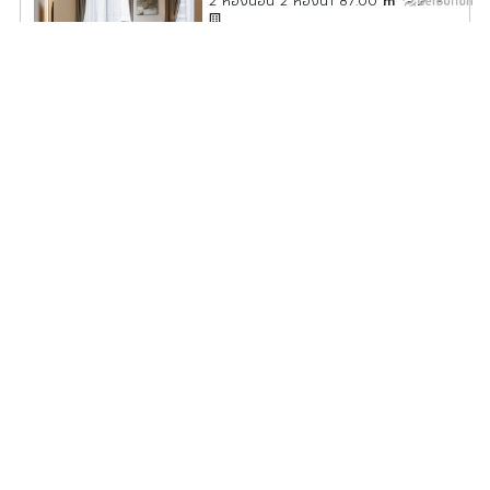
2 ห้องนอน 2 ห้องน้ำ 87.00
m
-
-
ค่าเช่า/เดือน
110,000
บาท
ดูประกาศคอนโดนี้ทั้งหมด
เลือกดูประกาศคอนโดนี้
ให้เช่า โนเบิล เพลินจิต 2 นอน 1 น้ำ ชั้นสูง วิวสวย เฟอร์ครบ
พร้อมอยู่
NP39-0380
2
2 ห้องนอน 1 ห้องน้ำ 90.85
m
31
C
ค่าเช่า/เดือน
82,000
บาท
ดูประกาศคอนโดนี้ทั้งหมด
เลือกดูประกาศคอนโดนี้
ขาย ให้เช่า The Nest Ploenchit ห้องกว้างขวาง พื้นที่ใช้สอย
จุใจ สิ่งอำนวยความสะดวกครบ มาจองได้แล้ววันนี้
TN39-0033
2
1 ห้องนอน 1 ห้องน้ำ 37.00
m
3