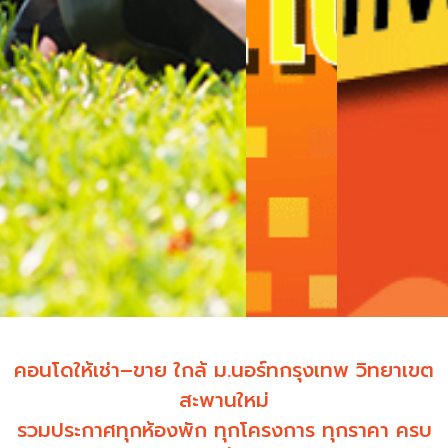
คอนโดให้เช่า–ขาย ใกล้ ม.นอร์ทกรุงเทพ วิทยาเขต
สะพานใหม่
รวมประกาศทุกห้องพัก ทุกโครงการ ทุกราคา ครบ