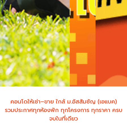
คอนโดให้เช่า–ขาย ใกล้ ม.อัสสัมชัญ (เอแบค)
รวมประกาศทุกห้องพัก ทุกโครงการ ทุกราคา ครบ
จบในที่เดียว