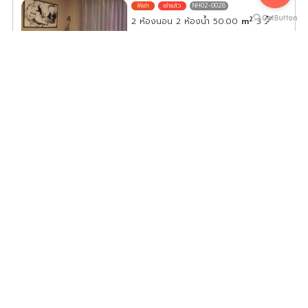
NH02-0028
2
2 ห้องนอน 2 ห้องน้ำ 50.00
m
3
ค่าเช่า/เดือน
18,000
บาท
ดูประกาศคอนโดนี้ทั้งหมด
เลือกดูประกาศคอนโดนี้
ให้เช่า น็อตติ้ง ฮิลล์ พหลฯ-เกษตร ห้องสตูดิโอน่าอยู่เว่อร์ ตก
แต่งบิ๊วอินดีมาก ติดวอลทั้งห้อง จองเลย
NH02-0031
2
สตูดิโอ 1 ห้องน้ำ 22.00
m
3
ค่าเช่า/เดือน
8,500
บาท
ดูประกาศคอนโดนี้ทั้งหมด
เลือกดูประกาศคอนโดนี้
ขาย ให้เช่า น๊อตติ๊งฮิลล์ พหล-เกษตร เฟอร์+เครื่องใช้ไฟฟ้าครบ
ครัน ในราคาถูกใจสุดๆต้องรีบจอง
NH02-0032