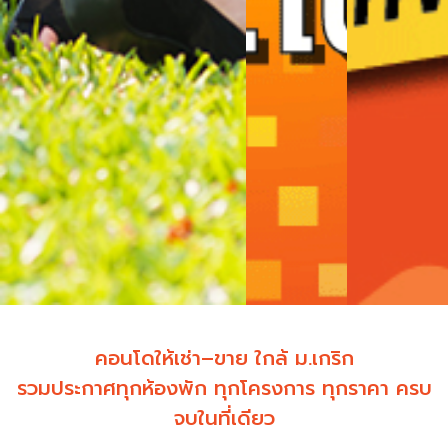
คอนโดให้เช่า–ขาย ใกล้ ม.เกริก
รวมประกาศทุกห้องพัก ทุกโครงการ ทุกราคา ครบ
จบในที่เดียว