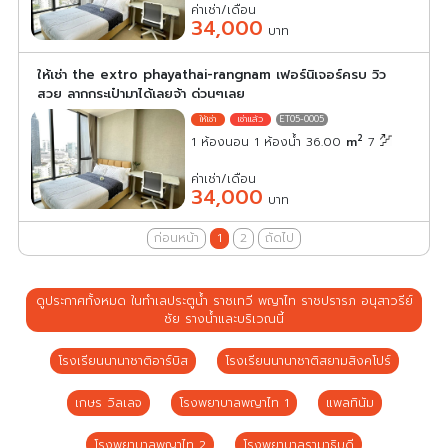
ค่าเช่า/เดือน
34,000
บาท
ให้เช่า the extro phayathai-rangnam เฟอร์นิเจอร์ครบ วิว
สวย ลากกระเป๋ามาได้เลยจ้า ด่วนๆเลย
ET05-0005
2
1 ห้องนอน 1 ห้องน้ำ 36.00
m
7
ค่าเช่า/เดือน
34,000
บาท
ก่อนหน้า
1
2
ถัดไป
ดูประกาศทั้งหมด ในทำเลประตูน้ำ ราชเทวี พญาไท ราชปรารภ อนุสาวรีย์
ชัย รางน้ำและบริเวณนี้
โรงเรียนนานาชาติอาร์บิส
โรงเรียนนานาชาติสยามสิงคโปร์
เกษร วิลเลจ
โรงพยาบาลพญาไท 1
แพลทินัม
โรงพยาบาลพญาไท 2
โรงพยาบาลรามาธิบดี