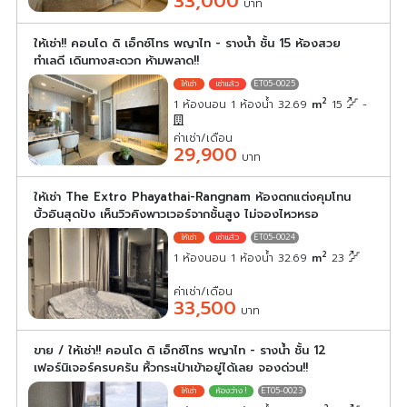
33,000
บาท
ให้เช่า!! คอนโด ดิ เอ็กซ์โทร พญาไท - รางน้ำ ชั้น 15 ห้องสวย
ทำเลดี เดินทางสะดวก ห้ามพลาด!!
ET05-0025
2
1 ห้องนอน 1 ห้องน้ำ 32.69
m
15
-
ค่าเช่า/เดือน
29,900
บาท
ให้เช่า The Extro Phayathai-Rangnam ห้องตกแต่งคุมโทน
บิ้วอินสุดปัง เห็นวิวคิงพาวเวอร์จากชั้นสูง ไม่จองไหวหรอ
ET05-0024
2
1 ห้องนอน 1 ห้องน้ำ 32.69
m
23
ค่าเช่า/เดือน
33,500
บาท
ขาย / ให้เช่า!! คอนโด ดิ เอ็กซ์โทร พญาไท - รางน้ำ ชั้น 12
เฟอร์นิเจอร์ครบครัน หิ้วกระเป๋าเข้าอยู่ได้เลย จองด่วน!!
ET05-0023