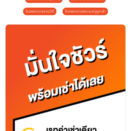
โรงพยาบาลราชวิถี
โรงพยาบาลพระมงกุฎเกล้า