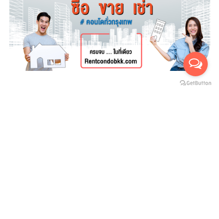
For rent
For sales
(สำหรับเช่า 0)
(สำหรับขาย 0)
ยังไม่มีประกาศ
บริษัทสายน้ำ ทองพันชั่ง จำกัด
SAINAM THONGPANCHUNG CO.,LTD
ที่อยู่ : 112/1 หมู่ 18 ซอยทรัพย์ไพลิน ถ.เชียงราก ต.คลองหนึ่ง อ.คลองหลวง