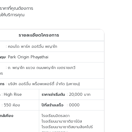
ับราคาที่คุณต้องการ
มให้บริการคุณ
รายละเอียดโครงการ
: คอนโด พาร์ค ออริจิ้น พญาไท
กฤษ
: Park Origin Phayathai
: ถ. พญาไท แขวง ถนนพญาไท เขตราชเทวี
คร
การ
: บริษัท ออริจิ้น พร็อพเพอร์ตี้ จำกัด (มหาชน)
ด
: High Rise
ราคาเช่าเริ่มต้น
: 20,000 บาท
: 550 ห้อง
ปีที่สร้างเสร็จ
: 0000
กล้เคียง
โรงเรียนจิตรลดา
โรงเรียนนานาชาติอาร์บิส
โรงเรียนนานาชาติสยามสิงคโปร์