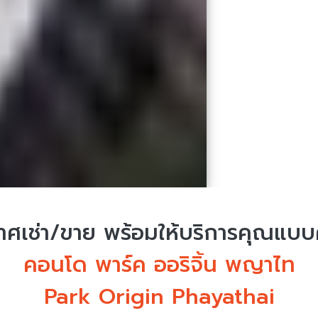
ศเช่า/ขาย
พร้อมให้บริการคุณแบ
คอนโด พาร์ค ออริจิ้น พญาไท
Park Origin Phayathai