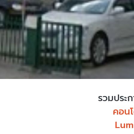
รวมประกา
คอนโด
Lum