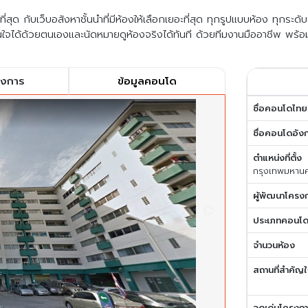
สุด กับเว็บอสังหาชั้นนำที่มีห้องให้เลือกเยอะที่สุด ทุกรูปแบบห้อง ทุกระด
ใจได้ด้วยตนเองและนัดหมายดูห้องจริงได้ทันที ด้วยทีมงานมืออาชีพ พร้อ
รงการ
ข้อมูลคอนโด
ชื่อคอนโดไทย
ชื่อคอนโดอัง
ตำแหน่งที่ตั้ง
กรุงเทพมหาน
ผู้พัฒนาโครง
ประเภทคอนโ
จำนวนห้อง
สถานที่สำคัญใ
จุดเด่นโครงก