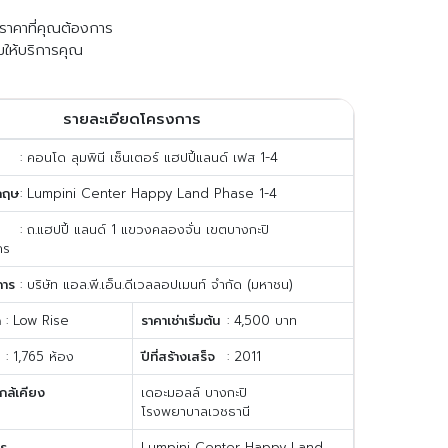
ับราคาที่คุณต้องการ
มให้บริการคุณ
รายละเอียดโครงการ
: คอนโด ลุมพินี เซ็นเตอร์ แฮปปี้แลนด์ เฟส 1-4
กฤษ
: Lumpini Center Happy Land Phase 1-4
: ถ.แฮปปี้ แลนด์ 1 แขวงคลองจั่น เขตบางกะปิ
คร
การ
: บริษัท แอล.พี.เอ็น.ดีเวลลอปเมนท์ จำกัด (มหาชน)
ด
: Low Rise
ราคาเช่าเริ่มต้น
: 4,500 บาท
: 1,765 ห้อง
ปีที่สร้างเสร็จ
: 2011
กล้เคียง
เดอะมอลล์ บางกะปิ
โรงพยาบาลเวชธานี
าร
Lumpini Center Happy Land