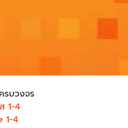
บครบวงจร
ฟส 1-4
 1-4