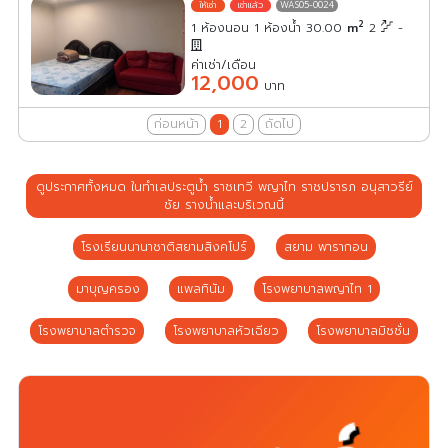
WAS05-0024
2
1 ห้องนอน 1 ห้องน้ำ 30.00
m
2
-
ค่าเช่า/เดือน
12,000
บาท
ก่อนหน้า
1
2
ถัดไป
ดูประกาศทั้งหมด ในทำเลประตูน้ำ ราชเทวี พญาไท ราชปรารภ อนุสาวรีย์
ชัย รางน้ำและบริเวณนี้
โรงเรียนนานาชาติสยามสิงคโปร์
สยาม พารากอน
มาบุญครอง
แพลทินัม
โรงพยาบาลพญาไท 1
โรงพยาบาลตำรวจ
โรงพยาบาลหัวเฉียว
โรงพยาบาลมิชชั่น