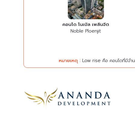
คอนโด โนเบิล เพลินจิต
Noble Ploenjit
หมายเหตุ
: Low rise คือ คอนโดที่มีจำนว