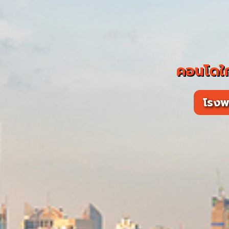
คอนโดใ
โรง