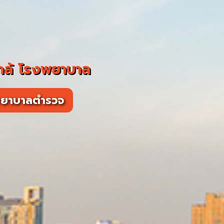
กล้ โรงพยาบาล
พยาบาลตำรวจ